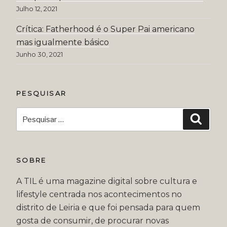
Julho 12, 2021
Crítica: Fatherhood é o Super Pai americano
mas igualmente básico
Junho 30, 2021
PESQUISAR
Pesquisar
Pesqui
por:
SOBRE
A TIL é uma magazine digital sobre cultura e
lifestyle centrada nos acontecimentos no
distrito de Leiria e que foi pensada para quem
gosta de consumir, de procurar novas