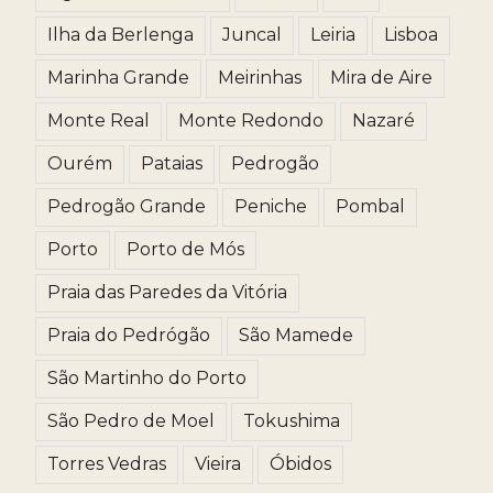
Ilha da Berlenga
Juncal
Leiria
Lisboa
Marinha Grande
Meirinhas
Mira de Aire
Monte Real
Monte Redondo
Nazaré
Ourém
Pataias
Pedrogão
Pedrogão Grande
Peniche
Pombal
Porto
Porto de Mós
Praia das Paredes da Vitória
Praia do Pedrógão
São Mamede
São Martinho do Porto
São Pedro de Moel
Tokushima
Torres Vedras
Vieira
Óbidos