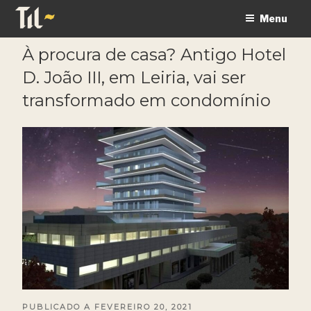
Saltar
Menu
para
o
À procura de casa? Antigo Hotel
conteúdo
D. João III, em Leiria, vai ser
transformado em condomínio
PUBLICADO A
PUBLICADO
FEVEREIRO 20, 2021