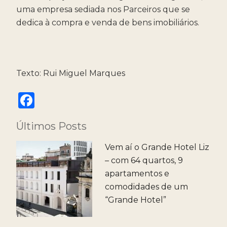
uma empresa sediada nos Parceiros que se
dedica à compra e venda de bens imobiliários.
Texto: Rui Miguel Marques
F
a
Últimos Posts
c
e
Vem aí o Grande Hotel Liz
b
– com 64 quartos, 9
apartamentos e
o
comodidades de um
o
“Grande Hotel”
k