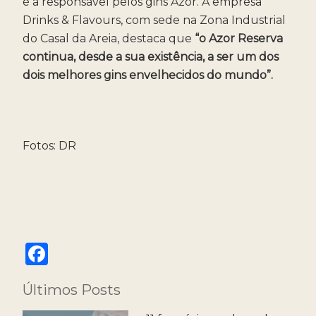
é a responsável pelos gins Azor. A empresa
Drinks & Flavours, com sede na Zona Industrial
do Casal da Areia, destaca que
“o Azor Reserva
continua, desde a sua existência, a ser um dos
dois melhores gins envelhecidos do mundo”.
Fotos: DR
F
a
Últimos Posts
c