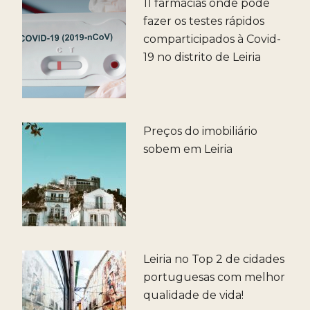
e
11 farmácias onde pode
b
fazer os testes rápidos
comparticipados à Covid-
o
19 no distrito de Leiria
o
k
Preços do imobiliário
sobem em Leiria
Leiria no Top 2 de cidades
portuguesas com melhor
qualidade de vida!