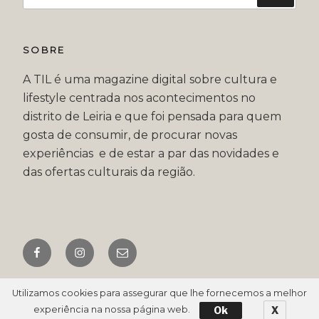
por:
SOBRE
A TIL é uma magazine digital sobre cultura e
lifestyle centrada nos acontecimentos no
distrito de Leiria e que foi pensada para quem
gosta de consumir, de procurar novas
experiências e de estar a par das novidades e
das ofertas culturais da região.
Facebook
Instagram
Email
Til 2018
Utilizamos cookies para assegurar que lhe fornecemos a melhor
Ok
X
experiência na nossa página web.