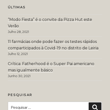
ÚLTIMAS
“Modo Fiesta” é o convite da Pizza Hut este
Verão
Julho 28, 2021
11 farmácias onde pode fazer os testes rápidos
comparticipados à Covid-19 no distrito de Leiria
Julho 12, 2021
Crítica: Fatherhood é o Super Pai americano
mas igualmente básico
Junho 30, 2021
PESQUISAR
Pesquisar
Pesqui