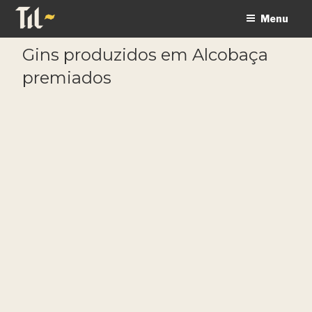
Saltar
Menu
para
o
Gins produzidos em Alcobaça
conteúdo
premiados