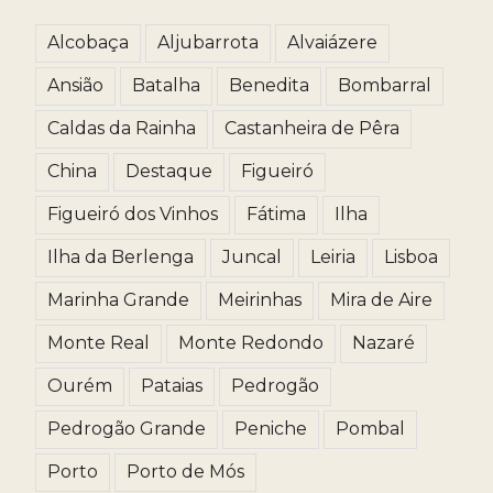
Alcobaça
Aljubarrota
Alvaiázere
Ansião
Batalha
Benedita
Bombarral
Caldas da Rainha
Castanheira de Pêra
China
Destaque
Figueiró
Figueiró dos Vinhos
Fátima
Ilha
Ilha da Berlenga
Juncal
Leiria
Lisboa
Marinha Grande
Meirinhas
Mira de Aire
Monte Real
Monte Redondo
Nazaré
Ourém
Pataias
Pedrogão
Pedrogão Grande
Peniche
Pombal
Porto
Porto de Mós