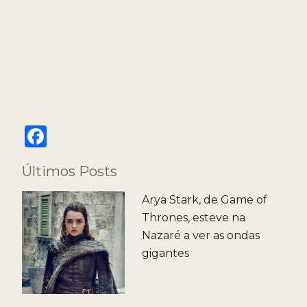
F
a
Últimos Posts
c
e
Arya Stark, de Game of
b
Thrones, esteve na
Nazaré a ver as ondas
o
gigantes
o
k