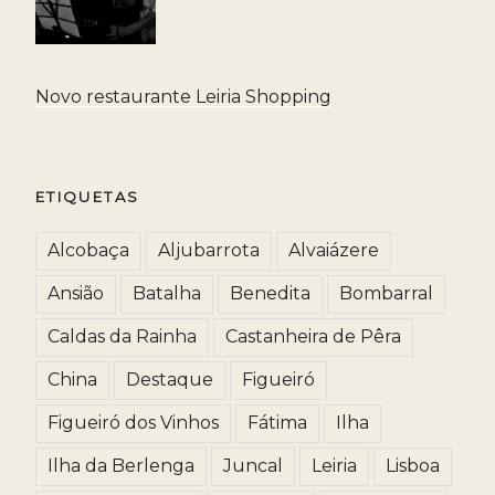
Novo restaurante Leiria Shopping
ETIQUETAS
Alcobaça
Aljubarrota
Alvaiázere
Ansião
Batalha
Benedita
Bombarral
Caldas da Rainha
Castanheira de Pêra
China
Destaque
Figueiró
Figueiró dos Vinhos
Fátima
Ilha
Ilha da Berlenga
Juncal
Leiria
Lisboa