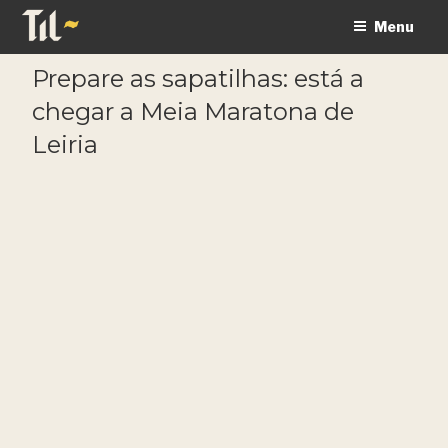
Saltar
Menu
para
o
Prepare as sapatilhas: está a
conteúdo
chegar a Meia Maratona de
Leiria